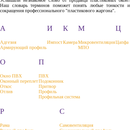
Услышали незнакомое слово от продавца пластиковых окон?
Наш словарь терминов поможет понять любые тонкости и
сокращения профессионального "пластикового жаргона".
А
И
К
М
Ц
Адгезия
Импост
Камера
Микровентиляция
Цапфа
Армирующий профиль
МПО
О
П
Окно ПВХ
ПВХ
Оконный переплет
Подоконник
Откос
Притвор
Отлив
Профиль
Профильная система
Р
С
Рама
Самовентиляция