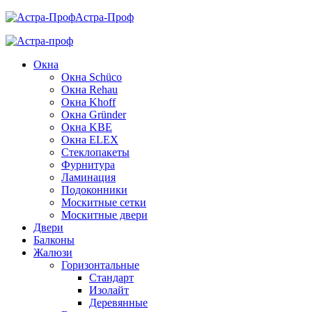
Астра-Проф
Окна
Окна Schüco
Окна Rehau
Окна Khoff
Окна Gründer
Окна KBE
Окна ELEX
Стеклопакеты
Фурнитура
Ламинация
Подоконники
Москитные сетки
Москитные двери
Двери
Балконы
Жалюзи
Горизонтальные
Стандарт
Изолайт
Деревянные