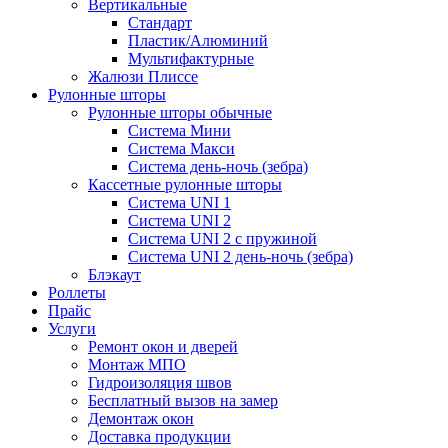
Вертикальные
Стандарт
Пластик/Алюминий
Мультифактурные
Жалюзи Плиссе
Рулонные шторы
Рулонные шторы обычные
Система Мини
Система Макси
Система день-ночь (зебра)
Кассетные рулонные шторы
Система UNI 1
Система UNI 2
Система UNI 2 с пружиной
Система UNI 2 день-ночь (зебра)
Блэкаут
Роллеты
Прайс
Услуги
Ремонт окон и дверей
Монтаж МПО
Гидроизоляция швов
Бесплатный вызов на замер
Демонтаж окон
Доставка продукции