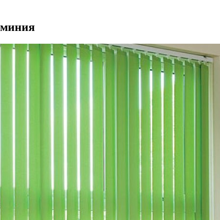
юминия