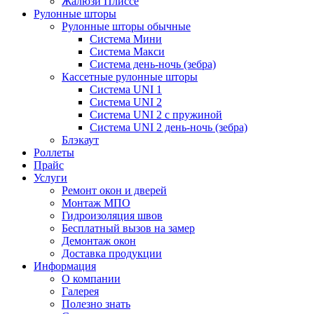
Жалюзи Плиссе
Рулонные шторы
Рулонные шторы обычные
Система Мини
Система Макси
Система день-ночь (зебра)
Кассетные рулонные шторы
Система UNI 1
Система UNI 2
Система UNI 2 с пружиной
Система UNI 2 день-ночь (зебра)
Блэкаут
Роллеты
Прайс
Услуги
Ремонт окон и дверей
Монтаж МПО
Гидроизоляция швов
Бесплатный вызов на замер
Демонтаж окон
Доставка продукции
Информация
О компании
Галерея
Полезно знать