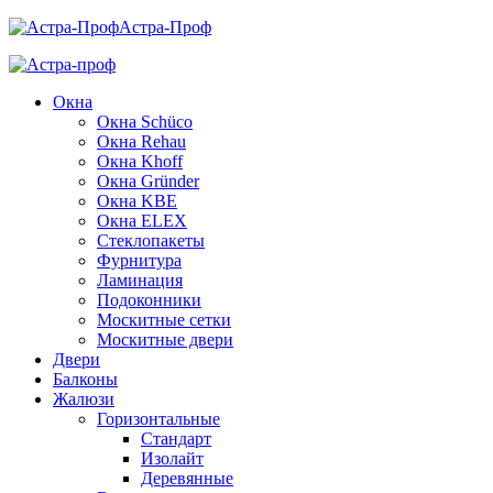
Астра-Проф
Окна
Окна Schüco
Окна Rehau
Окна Khoff
Окна Gründer
Окна KBE
Окна ELEX
Стеклопакеты
Фурнитура
Ламинация
Подоконники
Москитные сетки
Москитные двери
Двери
Балконы
Жалюзи
Горизонтальные
Стандарт
Изолайт
Деревянные