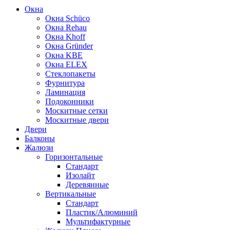
Окна
Окна Schüco
Окна Rehau
Окна Khoff
Окна Gründer
Окна KBE
Окна ELEX
Стеклопакеты
Фурнитура
Ламинация
Подоконники
Москитные сетки
Москитные двери
Двери
Балконы
Жалюзи
Горизонтальные
Стандарт
Изолайт
Деревянные
Вертикальные
Стандарт
Пластик/Алюминий
Мультифактурные