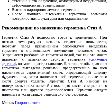
Устойчив к УФ облучению, атмосферным воздействиям,
деформационным воздействиям;
Высокая паропроницаемость герметика;
После полного высыхания герметика возможна
поверхностная штукатурка или окрашивание.
Рекомендации по нанесению герметика
Стиз А
Герметик
Стиз А
полностью готов к применению. При
низких температурах вязкость герметика повышается,
поэтому перед применением рекомендуем выдержать
герметик в отапливаемом помещении несколько часов.
Запрещается разбавление герметика водой, так как это может
привести к изменению свойств герметика
(снижение
адгезии)
, возможно растрескивание. Для того, чтобы края слоя
герметика выглядели ровными, предварительно на шов
наклеивается строительный скотч, определяющий ширину
будущего шва, затем наносится слой герметика, после чего
скотч следует удалить. Герметик
Стиз А
наносят на
поверхность стыка панелей с помощью кисти, специального
пистолета или другого приспособления. Герметик следует
наносить в устья стыков равномерно, без разрывов.
Метки:
Гидроизоляция