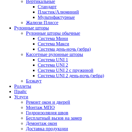
Вертикальные
Стандарт
Пластик/Алюминий
Мультифактурные
Жалюзи Плиссе
Рулонные шторы
Рулонные шторы обычные
Система Мини
Система Макси
Система день-ночь (зебра)
Кассетные рулонные шторы
Система UNI 1
Система UNI 2
Система UNI 2 с пружиной
Система UNI 2 день-ночь (зебра)
Блэкаут
Роллеты
Прайс
Услуги
Ремонт окон и дверей
Монтаж МПО
Гидроизоляция швов
Бесплатный вызов на замер
Демонтаж окон
Доставка продукции