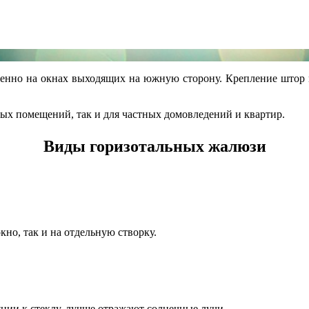
бенно на окнах выходящих на южную сторону. Крепление штор м
ных помещений, так и для частных домовледений и квартир.
Виды горизотальных жалюзи
но, так и на отдельную створку.
нии к стеклу, лучше отражают солнечные лучи.