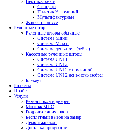
Вертикальные
Стандарт
Пластик/Алюминий
Мультифактурные
Жалюзи Плиссе
Рулонные шторы
Рулонные шторы обычные
Система Мини
Система Макси
Система день-ночь (зебра)
Кассетные рулонные шторы
Система UNI 1
Система UNI 2
Система UNI 2 с пружиной
Система UNI 2 день-ночь (зебра)
Блэкаут
Роллеты
Прайс
Услуги
Ремонт окон и дверей
Монтаж МПО
Гидроизоляция швов
Бесплатный вызов на замер
Демонтаж окон
Доставка продукции