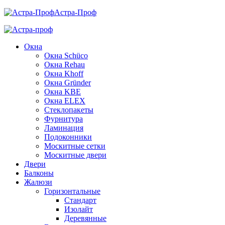
Астра-Проф
Окна
Окна Schüco
Окна Rehau
Окна Khoff
Окна Gründer
Окна KBE
Окна ELEX
Стеклопакеты
Фурнитура
Ламинация
Подоконники
Москитные сетки
Москитные двери
Двери
Балконы
Жалюзи
Горизонтальные
Стандарт
Изолайт
Деревянные