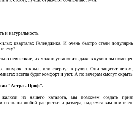
ь и натуральность.
жилых кварталах Геленджика. И очень быстро стали популярн
Почему?
ольно невысокие, их можно установить даже в кухонном помеще
за шнурок, открыл, или свернул в рулон. Они защитят летом
омнатах всегда будет комфорт и уют. А по вечерам смогут скрыть
ии "Астра - Проф".
 жалюзи из нашего каталога, мы поможем создать при
 из ткани любой расцветки и размера, надеемся вам они оче