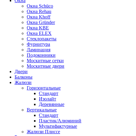
Окна
Окна Schüco
Окна Rehau
Окна Khoff
Окна Gründer
Окна KBE
Окна ELEX
Стеклопакеты
Фурнитура
Ламинация
Подоконники
Москитные сетки
Москитные двери
Двери
Балконы
Жалюзи
Горизонтальные
Стандарт
Изолайт
Деревянные
Вертикальные
Стандарт
Пластик/Алюминий
Мультифактурные
Жалюзи Плиссе