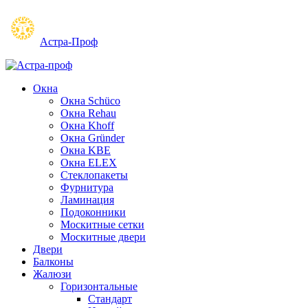
Астра-Проф
Окна
Окна Schüco
Окна Rehau
Окна Khoff
Окна Gründer
Окна KBE
Окна ELEX
Стеклопакеты
Фурнитура
Ламинация
Подоконники
Москитные сетки
Москитные двери
Двери
Балконы
Жалюзи
Горизонтальные
Стандарт