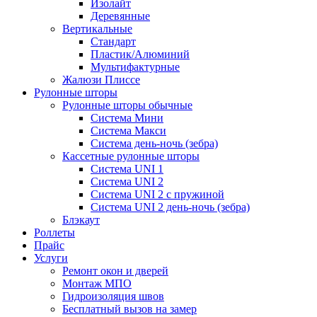
Изолайт
Деревянные
Вертикальные
Стандарт
Пластик/Алюминий
Мультифактурные
Жалюзи Плиссе
Рулонные шторы
Рулонные шторы обычные
Система Мини
Система Макси
Система день-ночь (зебра)
Кассетные рулонные шторы
Система UNI 1
Система UNI 2
Система UNI 2 с пружиной
Система UNI 2 день-ночь (зебра)
Блэкаут
Роллеты
Прайс
Услуги
Ремонт окон и дверей
Монтаж МПО
Гидроизоляция швов
Бесплатный вызов на замер