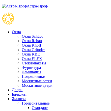
Астра-Проф
Окна
Окна Schüco
Окна Rehau
Окна Khoff
Окна Gründer
Окна KBE
Окна ELEX
Стеклопакеты
Фурнитура
Ламинация
Подоконники
Москитные сетки
Москитные двери
Двери
Балконы
Жалюзи
Горизонтальные
Стандарт