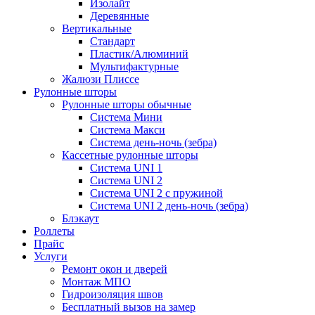
Изолайт
Деревянные
Вертикальные
Стандарт
Пластик/Алюминий
Мультифактурные
Жалюзи Плиссе
Рулонные шторы
Рулонные шторы обычные
Система Мини
Система Макси
Система день-ночь (зебра)
Кассетные рулонные шторы
Система UNI 1
Система UNI 2
Система UNI 2 с пружиной
Система UNI 2 день-ночь (зебра)
Блэкаут
Роллеты
Прайс
Услуги
Ремонт окон и дверей
Монтаж МПО
Гидроизоляция швов
Бесплатный вызов на замер