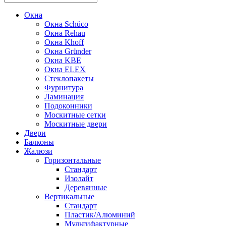
Окна
Окна Schüco
Окна Rehau
Окна Khoff
Окна Gründer
Окна KBE
Окна ELEX
Стеклопакеты
Фурнитура
Ламинация
Подоконники
Москитные сетки
Москитные двери
Двери
Балконы
Жалюзи
Горизонтальные
Стандарт
Изолайт
Деревянные
Вертикальные
Стандарт
Пластик/Алюминий
Мультифактурные