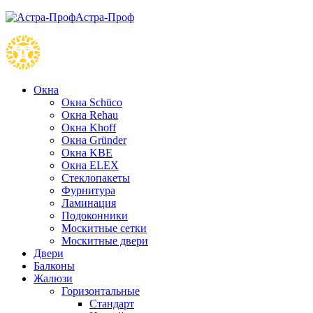
Астра-Проф
Окна
Окна Schüco
Окна Rehau
Окна Khoff
Окна Gründer
Окна KBE
Окна ELEX
Стеклопакеты
Фурнитура
Ламинация
Подоконники
Москитные сетки
Москитные двери
Двери
Балконы
Жалюзи
Горизонтальные
Стандарт