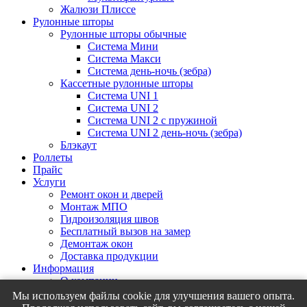
Жалюзи Плиссе
Рулонные шторы
Рулонные шторы обычные
Система Мини
Система Макси
Система день-ночь (зебра)
Кассетные рулонные шторы
Система UNI 1
Система UNI 2
Система UNI 2 с пружиной
Система UNI 2 день-ночь (зебра)
Блэкаут
Роллеты
Прайс
Услуги
Ремонт окон и дверей
Монтаж МПО
Гидроизоляция швов
Бесплатный вызов на замер
Демонтаж окон
Доставка продукции
Информация
О компании
Галерея
Мы используем файлы cookie для улучшения вашего опыта.
Полезно знать