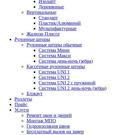
Изолайт
Деревянные
Вертикальные
Стандарт
Пластик/Алюминий
Мультифактурные
Жалюзи Плиссе
Рулонные шторы
Рулонные шторы обычные
Система Мини
Система Макси
Система день-ночь (зебра)
Кассетные рулонные шторы
Система UNI 1
Система UNI 2
Система UNI 2 с пружиной
Система UNI 2 день-ночь (зебра)
Блэкаут
Роллеты
Прайс
Услуги
Ремонт окон и дверей
Монтаж МПО
Гидроизоляция швов
Бесплатный вызов на замер