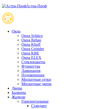
Астра-Проф
Окна
Окна Schüco
Окна Rehau
Окна Khoff
Окна Gründer
Окна KBE
Окна ELEX
Стеклопакеты
Фурнитура
Ламинация
Подоконники
Москитные сетки
Москитные двери
Двери
Балконы
Жалюзи
Горизонтальные
Стандарт