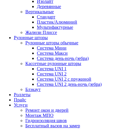
Изолайт
Деревянные
Вертикальные
Стандарт
Пластик/Алюминий
Мультифактурные
Жалюзи Плиссе
Рулонные шторы
Рулонные шторы обычные
Система Мини
Система Макси
Система день-ночь (зебра)
Кассетные рулонные шторы
Система UNI 1
Система UNI 2
Система UNI 2 с пружиной
Система UNI 2 день-ночь (зебра)
Блэкаут
Роллеты
Прайс
Услуги
Ремонт окон и дверей
Монтаж МПО
Гидроизоляция швов
Бесплатный вызов на замер