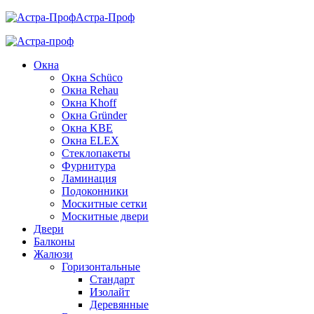
Астра-Проф
Окна
Окна Schüco
Окна Rehau
Окна Khoff
Окна Gründer
Окна KBE
Окна ELEX
Стеклопакеты
Фурнитура
Ламинация
Подоконники
Москитные сетки
Москитные двери
Двери
Балконы
Жалюзи
Горизонтальные
Стандарт
Изолайт
Деревянные