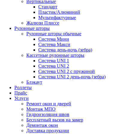
Вертикальные
Стандарт
Пластик/Алюминий
Мультифактурные
Жалюзи Плиссе
Рулонные шторы
Рулонные шторы обычные
Система Мини
Система Макси
Система день-ночь (зебра)
Кассетные рулонные шторы
Система UNI 1
Система UNI 2
Система UNI 2 с пружиной
Система UNI 2 день-ночь (зебра)
Блэкаут
Роллеты
Прайс
Услуги
Ремонт окон и дверей
Монтаж МПО
Гидроизоляция швов
Бесплатный вызов на замер
Демонтаж окон
Доставка продукции