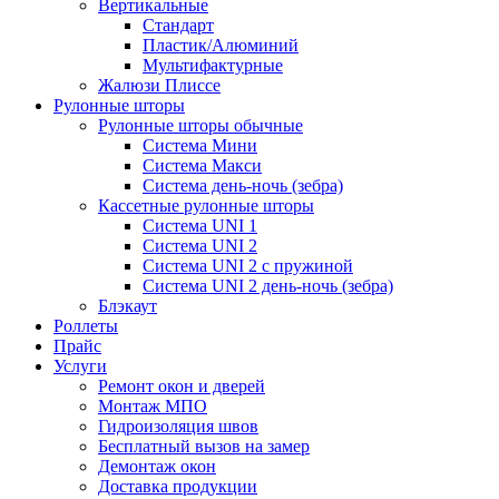
Вертикальные
Стандарт
Пластик/Алюминий
Мультифактурные
Жалюзи Плиссе
Рулонные шторы
Рулонные шторы обычные
Система Мини
Система Макси
Система день-ночь (зебра)
Кассетные рулонные шторы
Система UNI 1
Система UNI 2
Система UNI 2 с пружиной
Система UNI 2 день-ночь (зебра)
Блэкаут
Роллеты
Прайс
Услуги
Ремонт окон и дверей
Монтаж МПО
Гидроизоляция швов
Бесплатный вызов на замер
Демонтаж окон
Доставка продукции