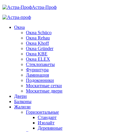
Астра-Проф
Окна
Окна Schüco
Окна Rehau
Окна Khoff
Окна Gründer
Окна KBE
Окна ELEX
Стеклопакеты
Фурнитура
Ламинация
Подоконники
Москитные сетки
Москитные двери
Двери
Балконы
Жалюзи
Горизонтальные
Стандарт
Изолайт
Деревянные