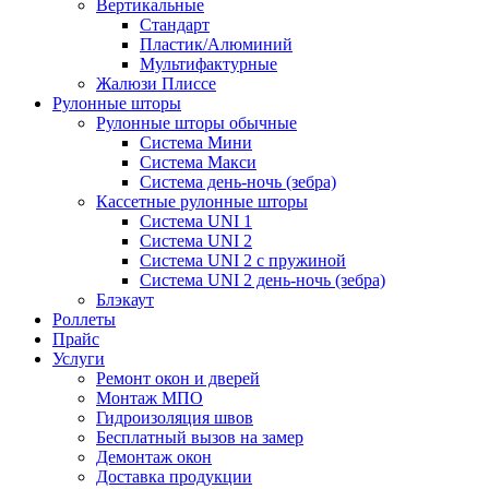
Вертикальные
Стандарт
Пластик/Алюминий
Мультифактурные
Жалюзи Плиссе
Рулонные шторы
Рулонные шторы обычные
Система Мини
Система Макси
Система день-ночь (зебра)
Кассетные рулонные шторы
Система UNI 1
Система UNI 2
Система UNI 2 с пружиной
Система UNI 2 день-ночь (зебра)
Блэкаут
Роллеты
Прайс
Услуги
Ремонт окон и дверей
Монтаж МПО
Гидроизоляция швов
Бесплатный вызов на замер
Демонтаж окон
Доставка продукции