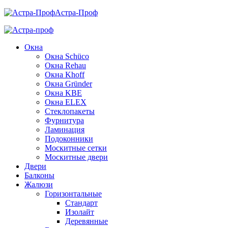
Астра-Проф
Окна
Окна Schüco
Окна Rehau
Окна Khoff
Окна Gründer
Окна KBE
Окна ELEX
Стеклопакеты
Фурнитура
Ламинация
Подоконники
Москитные сетки
Москитные двери
Двери
Балконы
Жалюзи
Горизонтальные
Стандарт
Изолайт
Деревянные