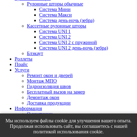
Рулонные шторы обычные
Система Мини
Система Макси
Система день-ночь (зебра)
Кассетные рулонные шторы
Система UNI 1
Система UNI 2
Система UNI 2 с пружиной
Система UNI 2 день-ночь (зебра)
Блэкаут
Роллеты
Прайс
Услуги
Ремонт окон и дверей
Монтаж МПО
Гидроизоляция швов
Бесплатный вызов на замер
Демонтаж окон
Доставка продукции
Информация
О компании
Галерея
Мы используем файлы cookie для улучшения вашего опыта.
Полезно знать
Продолжая использовать сайт, вы соглашаетесь с нашей
Словарь терминов
политикой использования cookie.
Реквизиты