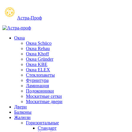
Астра-Проф
Окна
Окна Schüco
Окна Rehau
Окна Khoff
Окна Gründer
Окна KBE
Окна ELEX
Стеклопакеты
Фурнитура
Ламинация
Подоконники
Москитные сетки
Москитные двери
Двери
Балконы
Жалюзи
Горизонтальные
Стандарт