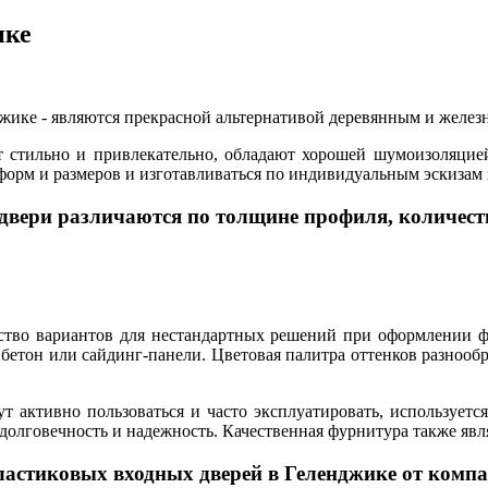
ике
жике - являются прекрасной альтернативой деревянным и желез
 стильно и привлекательно, обладают хорошей шумоизоляцие
орм и размеров и изготавливаться по индивидуальным эскизам 
двери различаются по толщине профиля, количеств
ество вариантов для нестандартных решений при оформлении ф
, бетон или сайдинг-панели. Цветовая палитра оттенков разноо
ут активно пользоваться и часто эксплуатировать, использует
долговечность и надежность. Качественная фурнитура также яв
астиковых входных дверей в Геленджике от комп