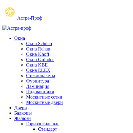
Астра-Проф
Окна
Окна Schüco
Окна Rehau
Окна Khoff
Окна Gründer
Окна KBE
Окна ELEX
Стеклопакеты
Фурнитура
Ламинация
Подоконники
Москитные сетки
Москитные двери
Двери
Балконы
Жалюзи
Горизонтальные
Стандарт