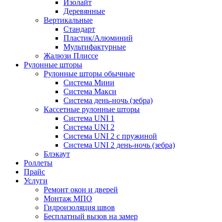
Изолайт
Деревянные
Вертикальные
Стандарт
Пластик/Алюминий
Мультифактурные
Жалюзи Плиссе
Рулонные шторы
Рулонные шторы обычные
Система Мини
Система Макси
Система день-ночь (зебра)
Кассетные рулонные шторы
Система UNI 1
Система UNI 2
Система UNI 2 с пружиной
Система UNI 2 день-ночь (зебра)
Блэкаут
Роллеты
Прайс
Услуги
Ремонт окон и дверей
Монтаж МПО
Гидроизоляция швов
Бесплатный вызов на замер