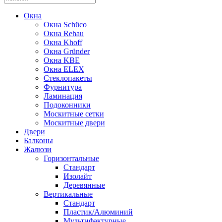
Окна
Окна Schüco
Окна Rehau
Окна Khoff
Окна Gründer
Окна KBE
Окна ELEX
Стеклопакеты
Фурнитура
Ламинация
Подоконники
Москитные сетки
Москитные двери
Двери
Балконы
Жалюзи
Горизонтальные
Стандарт
Изолайт
Деревянные
Вертикальные
Стандарт
Пластик/Алюминий
Мультифактурные