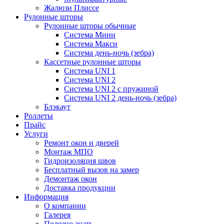
Жалюзи Плиссе
Рулонные шторы
Рулонные шторы обычные
Система Мини
Система Макси
Система день-ночь (зебра)
Кассетные рулонные шторы
Система UNI 1
Система UNI 2
Система UNI 2 с пружиной
Система UNI 2 день-ночь (зебра)
Блэкаут
Роллеты
Прайс
Услуги
Ремонт окон и дверей
Монтаж МПО
Гидроизоляция швов
Бесплатный вызов на замер
Демонтаж окон
Доставка продукции
Информация
О компании
Галерея
Полезно знать