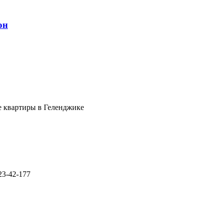
он
е квартиры в Геленджике
23-42-177