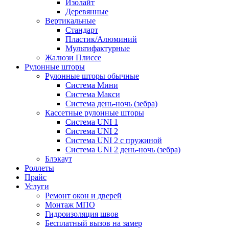
Изолайт
Деревянные
Вертикальные
Стандарт
Пластик/Алюминий
Мультифактурные
Жалюзи Плиссе
Рулонные шторы
Рулонные шторы обычные
Система Мини
Система Макси
Система день-ночь (зебра)
Кассетные рулонные шторы
Система UNI 1
Система UNI 2
Система UNI 2 с пружиной
Система UNI 2 день-ночь (зебра)
Блэкаут
Роллеты
Прайс
Услуги
Ремонт окон и дверей
Монтаж МПО
Гидроизоляция швов
Бесплатный вызов на замер