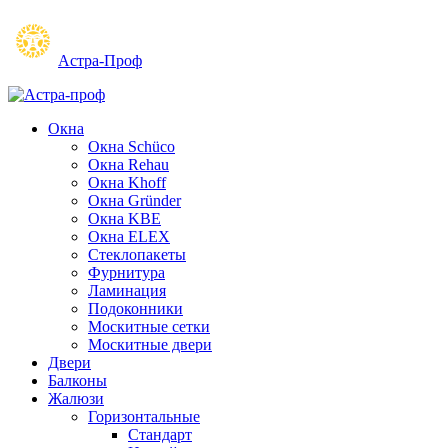
Астра-Проф
Окна
Окна Schüco
Окна Rehau
Окна Khoff
Окна Gründer
Окна KBE
Окна ELEX
Стеклопакеты
Фурнитура
Ламинация
Подоконники
Москитные сетки
Москитные двери
Двери
Балконы
Жалюзи
Горизонтальные
Стандарт